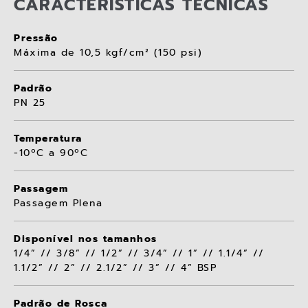
CARACTERÍSTICAS TÉCNICAS
Pressão
Máxima de 10,5 kgf/cm² (150 psi)
Padrão
PN 25
Temperatura
-10ºC a 90ºC
Passagem
Passagem Plena
Disponível nos tamanhos
1/4” // 3/8” // 1/2” // 3/4” // 1” // 1.1/4” //
1.1/2” // 2” // 2.1/2” // 3” // 4” BSP
Padrão de Rosca