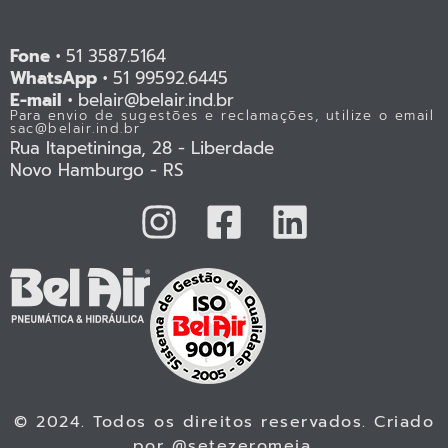
Fone •
51 3587.5164
WhatsApp •
51 99592.6445
E-mail •
belair@belair.ind.br
Para envio de sugestões e reclamações, utilize o email
sac@belair.ind.br
Rua Itapetininga, 28 - Liberdade
Novo Hamburgo - RS
© 2024. Todos os direitos reservados. Criado
por
@setezeromeia
.