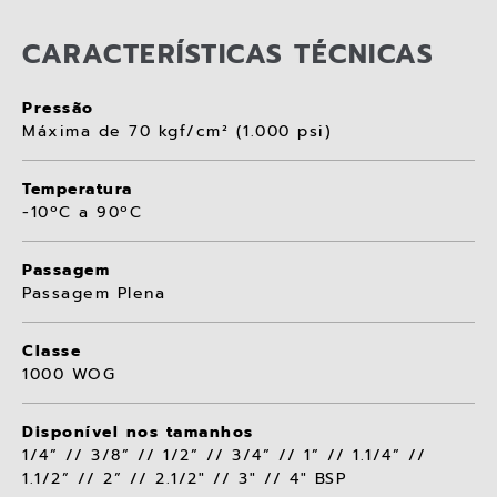
CARACTERÍSTICAS TÉCNICAS
Pressão
Máxima de 70 kgf/cm² (1.000 psi)
Temperatura
-10ºC a 90ºC
Passagem
Passagem Plena
Classe
1000 WOG
Disponível nos tamanhos
1/4” // 3/8” // 1/2” // 3/4” // 1” // 1.1/4” //
1.1/2” // 2” // 2.1/2" // 3" // 4" BSP