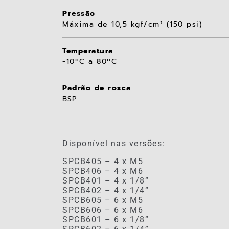
Pressão
Máxima de 10,5 kgf/cm² (150 psi)
Temperatura
-10ºC a 80ºC
Padrão de rosca
BSP
Disponível nas versões:
SPCB405 – 4 x M5
SPCB406 – 4 x M6
SPCB401 – 4 x 1/8”
SPCB402 – 4 x 1/4”
SPCB605 – 6 x M5
SPCB606 – 6 x M6
SPCB601 – 6 x 1/8”