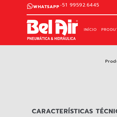
51 99592.6445
WHATSAPP
INÍCIO
PRODU
Prod
CARACTERÍSTICAS TÉCNI