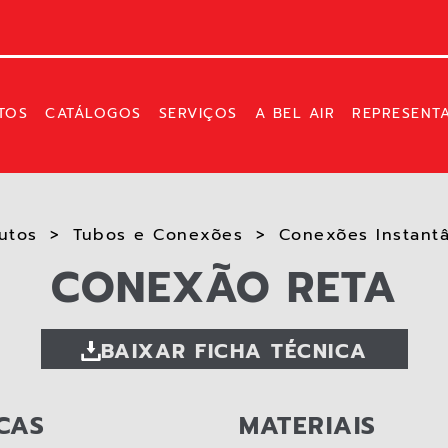
TOS
CATÁLOGOS
SERVIÇOS
A BEL AIR
REPRESENT
utos
Tubos e Conexões
Conexões Instantâ
CONEXÃO RETA
BAIXAR FICHA TÉCNICA
CAS
MATERIAIS