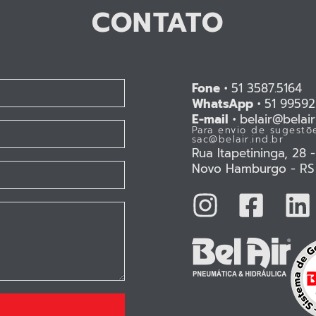
CONTATO
Fone •
51 3587.5164
WhatsApp •
51 99592
E-mail •
belair@belair.
Para envio de sugestõe
sac@belair.ind.br
Rua Itapetininga, 28 
Novo Hamburgo - RS