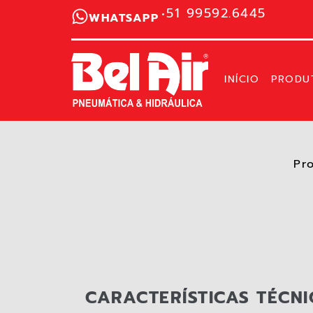
51 99592.6445
WHATSAPP
INÍCIO
PRODU
Pr
CARACTERÍSTICAS TÉCNI