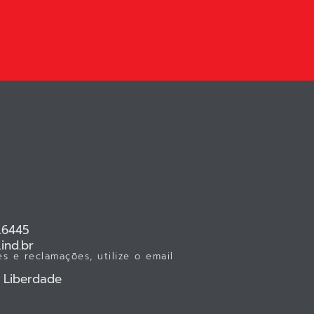
.6445
ind.br
s e reclamações, utilize o email
- Liberdade