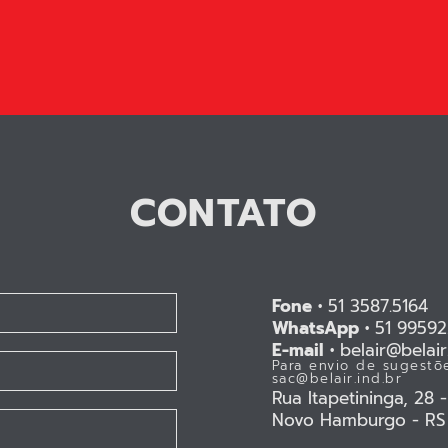
CONTATO
Fone •
51 3587.5164
WhatsApp •
51 99592
E-mail •
belair@belair.
Para envio de sugestõe
sac@belair.ind.br
Rua Itapetininga, 28 
Novo Hamburgo - RS