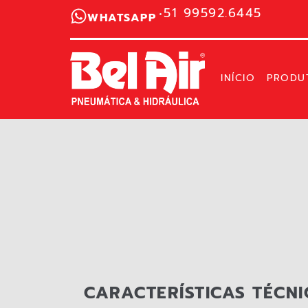
51 99592.6445
WHATSAPP
INÍCIO
PRODU
CARACTERÍSTICAS TÉCNI