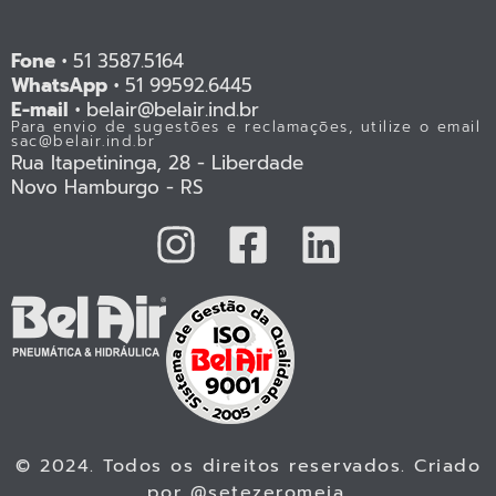
Fone •
51 3587.5164
WhatsApp •
51 99592.6445
E-mail •
belair@belair.ind.br
Para envio de sugestões e reclamações, utilize o email
sac@belair.ind.br
Rua Itapetininga, 28 - Liberdade
Novo Hamburgo - RS
© 2024. Todos os direitos reservados. Criado
por
@setezeromeia
.