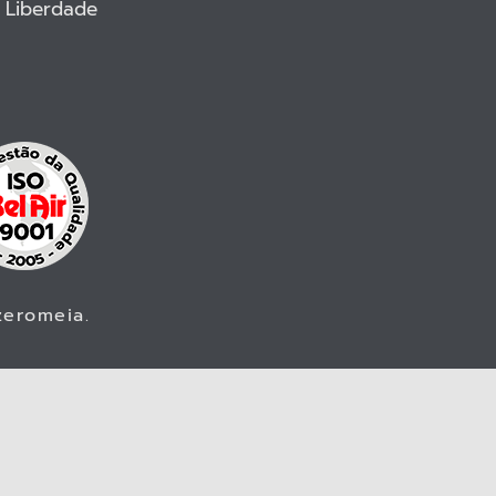
- Liberdade
zeromeia
.