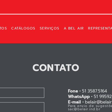
TOS
CATÁLOGOS
SERVIÇOS
A BEL AIR
REPRESENT
CONTATO
Fone •
51 3587.5164
WhatsApp •
51 99592
E-mail •
belair@belair.
Para envio de sugestõe
sac@belair.ind.br